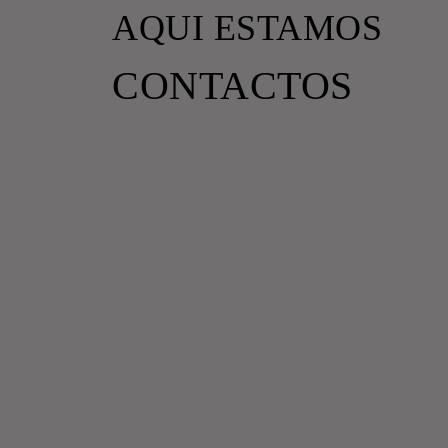
AQUI ESTAMOS
HOME
TAKE-AWAY
DELIVERY
ESPAÇO
CONTACTOS
CONTACTOS