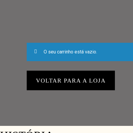
HOME
TAKE-AWAY
DELIVERY
ESPAÇO
CONT
COFFEE MENUS
ABOUT US 1
Facebook
Instagram
ABOUT US 2
ABOUT US 3
O seu carrinho está vazio.
OUR TEAM
OUR PROCESS
261 338 338
CONTACT
VOLTAR PARA A LOJA
CONTACT US 1
CONTACT US 2
RESERVATION
DELIVERY & SHOP