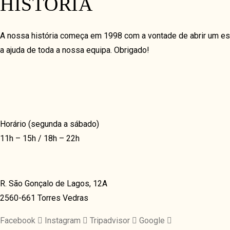
HISTÓRIA
MAIN SHOP
CART
A nossa história começa em 1998 com a vontade de abrir um es
a ajuda de toda a nossa equipa. Obrigado!
COFFEE SUBSCRIPTIONS
BLOG
GRID
GRID NO SPACE
Horário (segunda a sábado)
MASONRY
11h – 15h / 18h – 22h
METRO
METRO NO SPACE
R. São Gonçalo de Lagos, 12A
CLASSIC
2560-661 Torres Vedras
LIST
Facebook
Instagram
Tripadvisor
Google
TEXTUAL