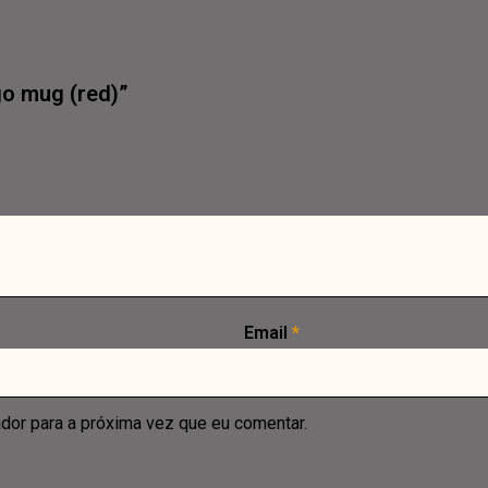
go mug (red)”
Email
*
dor para a próxima vez que eu comentar.