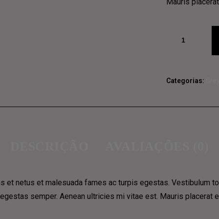
Mauris placerat
Quantidade
de
Fast
Food
Categorias:
Grey
logo
mug
(red)
DESCRIÇÃO
AVALIAÇÕES (0)
s et netus et malesuada fames ac turpis egestas. Vestibulum tort
 egestas semper. Aenean ultricies mi vitae est. Mauris placerat e