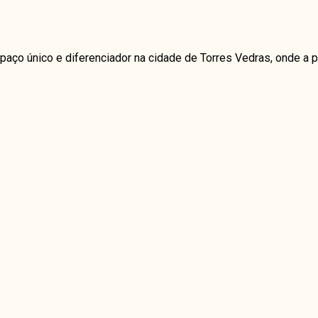
paço único e diferenciador na cidade de Torres Vedras, onde 
ery month)
ery month)