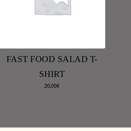
FAST FOOD SALAD T-
SHIRT
20,00
€