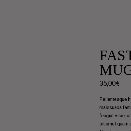
– 2.30PM
FAS
MUG
35,00
€
Pellentesque ha
EVERE, AND GRAVE, AND
malesuada fame
feugiat vitae, u
sit amet quam e