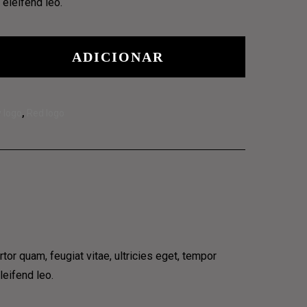
 eleifend leo.
ADICIONAR
 logo
,
Red logo
or quam, feugiat vitae, ultricies eget, tempor
leifend leo.