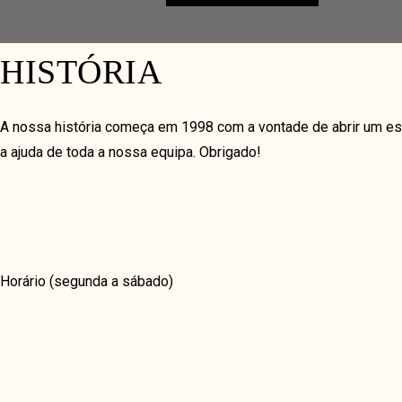
MASONRY
FULLSCREEN
MASONRY GRID
SHOP & DELIVERY
HISTÓRIA
UNIQUE
FREE DELIVERY
A nossa história começa em 1998 com a vontade de abrir um es
COVERFLOW
a ajuda de toda a nossa equipa. Obrigado!
TIMELINE HORIZON
Receive one free delivery per month (you don’t have to order ev
TIMELINE VERTICAL
VIDEO & GALLERY
COFFEE
VIDEO GRID
Horário (segunda a sábado)
11h – 15h / 18h – 22h
SUBSCRIPTION
GRID
MASONRY
JUSTIFIED
Receive one free delivery per month (you don’t have to order ev
R. São Gonçalo de Lagos, 12A