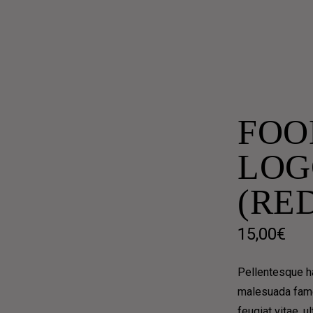
– 2.30PM
FOO
LOG
(RE
15,00
€
EVERE, AND GRAVE, AND
Pellentesque ha
malesuada fame
feugiat vitae, u