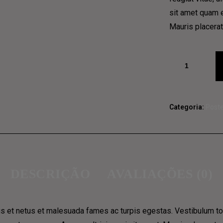
sit amet quam e
Mauris placerat
Quantidade
de
Food
truck
Categoria:
Post
logo
t-
shirt
(red)
DESCRIÇÃO
AVALIAÇÕES (0)
s et netus et malesuada fames ac turpis egestas. Vestibulum tort