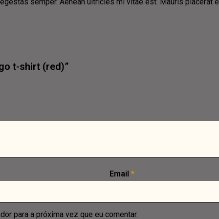
 egestas semper. Aenean ultricies mi vitae est. Mauris placerat e
go t-shirt (red)”
Email
*
dor para a próxima vez que eu comentar.