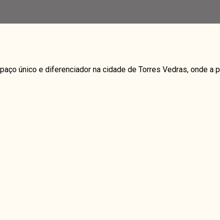
paço único e diferenciador na cidade de Torres Vedras, onde 
ery month)
ery month)