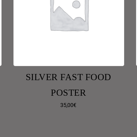
SILVER FAST FOOD
POSTER
35,00
€