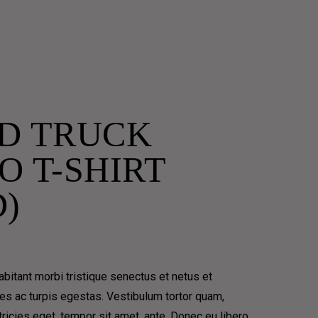
D TRUCK
O T-SHIRT
D)
 PHILOSOPHICAL
bitant morbi tristique senectus et netus et
s ac turpis egestas. Vestibulum tortor quam,
ltricies eget, tempor sit amet, ante. Donec eu libero