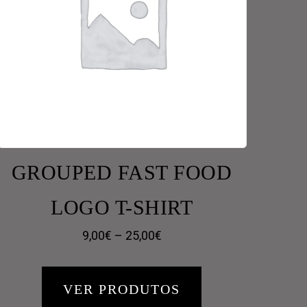
GROUPED FAST FOOD
LOGO T-SHIRT
Price
9,00
€
–
25,00
€
range:
9,00€
VER PRODUTOS
through